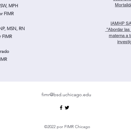
Mortalida
 MSW, MPH
or FIMR
IAMHP SAM
DNP, MSN, RN
"Abordar las 
materna a t
r FIMR
investi
rado
FIMR
fimr@bsd.uchicago.edu
©2022 por FIMR Chicago