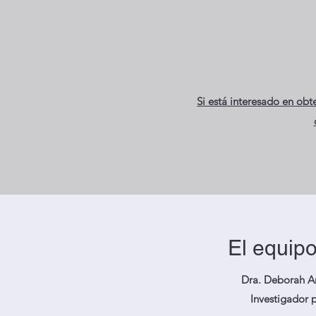
Si está interesado en ob
El equip
Dra. Deborah A
Investigador p