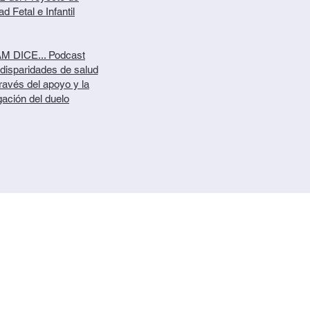
d Fetal e Infantil
 DICE... Podcast
disparidades de salud
ravés del apoyo y la
gación del duelo